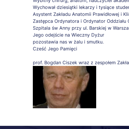
Wybitny chirurg, anatom, nauczyciel akadem
Wychował dziesiątki lekarzy i tysiące stu
Asystent Zakładu Anatomii Prawidłowej i Kl
Zastępca Ordynatora i Ordynator Oddziału 
Szpitala św Anny przy ul. Barskiej w Warsza
Jego odejście na Wieczny Dyżur
pozostawia nas w żalu i smutku.
Cześć Jego Pamięci
prof. Bogdan Ciszek wraz z zespołem Zakła