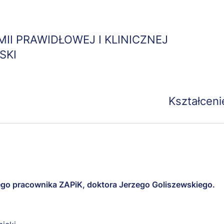
Przejdź
do
treści
II PRAWIDŁOWEJ I KLINICZNEJ
SKI
Kształceni
ego pracownika ZAPiK, doktora Jerzego Goliszewskiego.