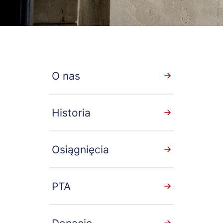
Secondary
O nas
menu
Historia
front
Osiągnięcia
PTA