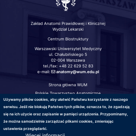
Zakład Anatomii Prawidłowej i Klinicznej
Wydział Lekarski
Centrum Biostruktury
Warszawski Uniwersytet Medyczny
ul. Chałubińskiego 5
02-004 Warszawa
tel./fax: +48 22 629 52 83
e-mail:
anatomy@wum.edu.pl
Strona główna WUM
Szybkie
linki
Polskie Towarzystwo Anatomiczne
Używamy plików cookies, aby ułatwić Państwu korzystanie z naszego
serwisu. Jeśli nie blokują Państwo tych plików, oznacza to, że zgadzają
się na ich użycie oraz zapisanie w pamięci urządzenia. Przypominamy,
Warszawski
Medical
Warszawski
Warszawski
Warszawski
że można samodzielnie zarządzać plikami cookies, zmieniając
Uniwersytet
University
Uniwersytet
Uniwersytet
Uniwersytet
ustawienia przeglądarki.
Medyczny
of
Medyczny
Medyczny
Medyczny
Więcej informacji