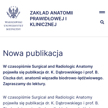
Przejdź
x
do
ZAKŁAD ANATOMII
ZAKŁAD ANATOMII
treści
PRAWIDŁOWEJ I
PRAWIDŁOWEJ I
KLINICZNEJ
KLINICZNEJ
Kształcenie
Nowa publikacja
Nauka
W czasopiśmie Surgical and Radiologic Anatomy
pojawiła się publikacja dr. K. Dąbrowskiego i prof. B.
Zespół
Ciszka dot. anatomii więzadła biodrowo-lędźwiowego.
Zapraszamy do lektury.
W czasopiśmie Surgical and Radiologic Anatomy
pojawiła się publikacja dr. K. Dąbrowskiego i prof. B.