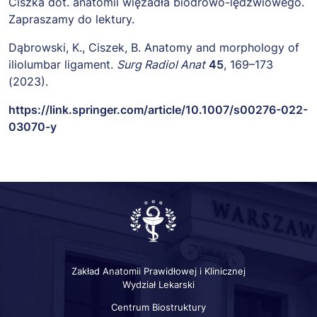
Ciszka dot. anatomii więzadła biodrowo-lędźwiowego.
Zapraszamy do lektury.
Dąbrowski, K., Ciszek, B. Anatomy and morphology of
iliolumbar ligament.
Surg Radiol Anat
45
, 169–173
(2023).
https://link.springer.com/article/10.1007/s00276-022-
03070-y
Zakład Anatomii Prawidłowej i Klinicznej
Wydział Lekarski
Centrum Biostruktury